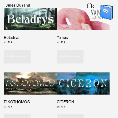
Jules Durand
0
Typefaces
Graphic Design
About
Beladrys
Yamas
42,00
€
42,00
€
Ajouter au panier
Ajouter au panier
DIKOTHOMOS
CICERON
42,00
€
20,00
€